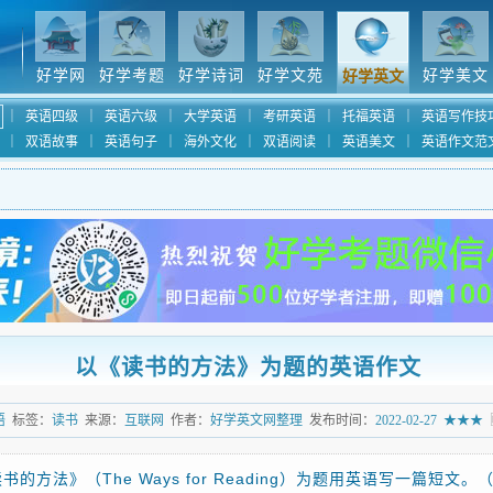
好学网
好学考题
好学诗词
好学文苑
好学美文
好学英文
｜
英语四级
｜
英语六级
｜
大学英语
｜
考研英语
｜
托福英语
｜
英语写作技
｜
双语故事
｜
英语句子
｜
海外文化
｜
双语阅读
｜
英语美文
｜
英语作文范
以《读书的方法》为题的英语作文
语
标签：
读书
来源：
互联网
作者：
好学英文网整理
发布时间：
2022-02-27
★★★
书的方法》（The Ways for Reading）为题用英语写一篇短文