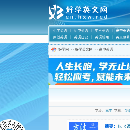
小学英语
｜
初中英语
｜
中考英语
｜
高中英语
原创英语
｜
英语日记
｜
英语新闻
｜
英文原著
好学网
>>
好学英文网
>>
高中英语
学段：
高中
学科：
英
摘要：
以《读