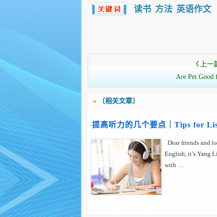
读书
方法
英语作文
上一
〈
Are Pet Good 
»
〔相关文章〕
提高听力的几个要点｜Tips for Li
·
Dear friends and lo
English, it’s Yang L
with …