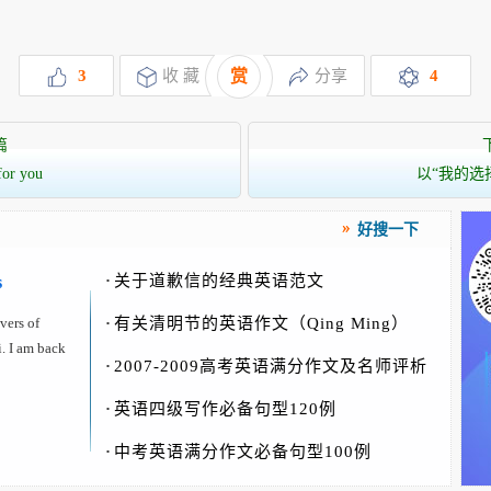
3
收 藏
赏
分享
4
篇
for you
以“我的选
好搜一下
·
关于道歉信的经典英语范文
s
vers of
·
有关清明节的英语作文（Qing Ming）
i. I am back
·
2007-2009高考英语满分作文及名师评析
·
英语四级写作必备句型120例
·
中考英语满分作文必备句型100例