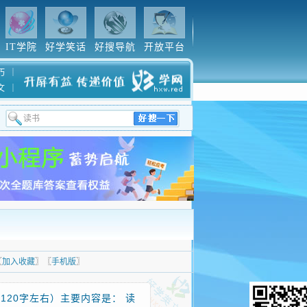
IT学院
好学笑话
好搜导航
开放平台
巧
｜
文
｜
〖
加入收藏
〗〖
手机版
〗
。（120字左右）主要内容是： 读