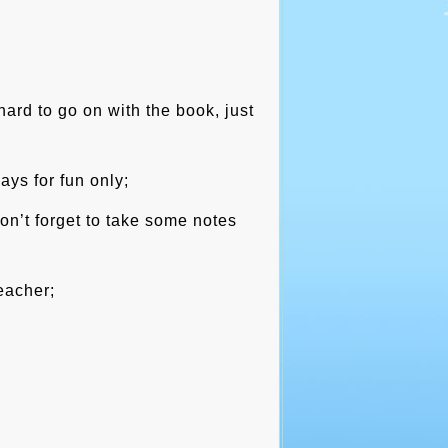
 hard to go on with the book, just
ays for fun only;
on’t forget to take some notes
eacher;