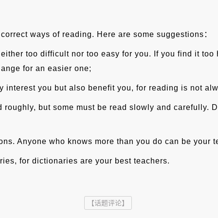
s correct ways of reading. Here are some suggestions：
her too difficult nor too easy for you. If you find it too
hange for an easier one;
 interest you but also benefit you, for reading is not alw
 roughly, but some must be read slowly and carefully. D
tions. Anyone who knows more than you do can be your t
ies, for dictionaries are your best teachers.
【话题评论】