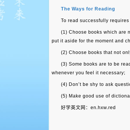
The Ways for Reading
To read successfully require
(1) Choose books which are neit
put it aside for the moment and c
(2) Choose books that not only
(3) Some books are to be read
whenever you feel it necessary;
(4) Don’t be shy to ask ques
(5) Make good use of dictionar
好学英文网：en.hxw.red