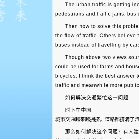
The urban traffic is getting 
pedestrians and traffic jams, bus
Then how to solve this probl
the flow of traffic. Others believ
buses instead of travelling by car
Though above two views soun
could be used for farms and house
bicycles. I think the best answer 
traffic and meanwhile more public
如何解决交通繁忙这一问题
时下在中国
城市交通越来越拥挤。道路都挤满了
那么如何解决这个问题？有人建