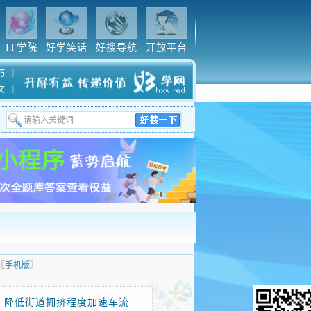
IT学院
好学笑话
好搜导航
开放平台
巧
｜
文
｜
〖
手机版
〗
道路 优点：降低街道拥挤程度加速车流