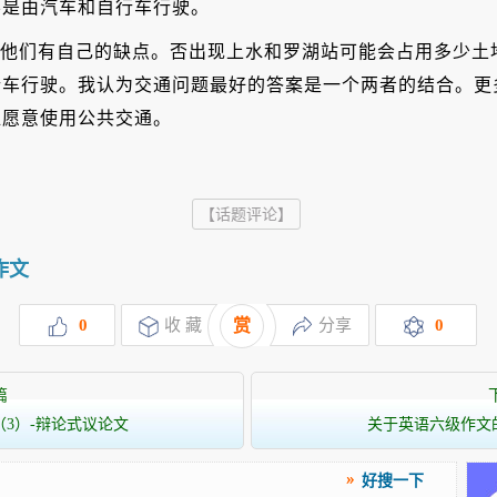
不是由汽车和自行车行驶。
他们有自己的缺点。否出现上水和罗湖站可能会占用多少土
行车行驶。我认为交通问题最好的答案是一个两者的结合。更
谁愿意使用公共交通。
【话题评论】
作文
0
收 藏
赏
分享
0
篇
3）-辩论式议论文
关于英语六级作文
好搜一下