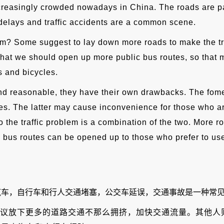
increasingly crowded nowadays in China. The roads are p
 delays and traffic accidents are a common scene.
em? Some suggest to lay down more roads to make the tr
e that we should open up more public bus routes, so that 
s and bicycles.
d reasonable, they have their own drawbacks. The fom
s. The latter may cause inconvenience for those who are
to the traffic problem is a combination of the two. More r
 bus routes can be opened up to those who prefer to use 
汽车，自行车和行人交通堵塞，公交车延误，交通事故是一种常
议放下更多的道路交通不那么拥挤，加快交通流量。其他人