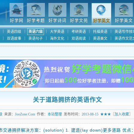
好学网
好学考题
好学诗词
好学文苑
好学美文
好学英文
｜
英语四级
｜
英语六级
｜
大学英语
｜
考研英语
｜
托福英语
｜
英语写作技
｜
双语故事
｜
英语句子
｜
海外文化
｜
双语阅读
｜
英语美文
｜
英语作文范
关于道路拥挤的英语作文
级
来源：
JooZone.Com
作者：
本站整理
发布时间：
2013-08-15
★★★
〖
加入收藏
〗
题：城市交通拥挤解决方案：(solution) 1. 建造(lay down)更多