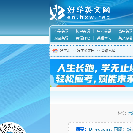
小学英语
｜
初中英语
｜
中考英语
｜
高中英语
原创英语
｜
英语日记
｜
英语新闻
｜
英文原著
好学网
>>
好学英文网
>>
英语六级
标签：
六
摘要：
Directions: 问