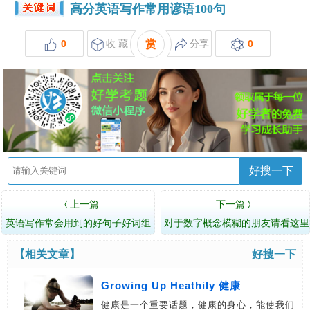
高分英语写作常用谚语100句
0
收 藏
赏
分享
0
好搜一下
上一篇
下一篇
〈
〉
英语写作常会用到的好句子好词组
对于数字概念模糊的朋友请看这里
【相关文章】
好搜一下
Growing Up Heathily 健康
健康是一个重要话题，健康的身心，能使我们