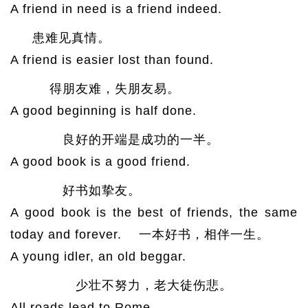
A friend in need is a friend indeed.
患难见真情。
A friend is easier lost than found.
得朋友难，失朋友易。
A good beginning is half done.
良好的开端是成功的一半。
A good book is a good friend.
好书如挚友。
A good book is the best of friends, the same
today and forever. 一本好书，相伴一生。
A young idler, an old beggar.
少壮不努力，老大徒伤悲。
All roads lead to Rome.