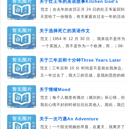
关于灶王爷的英语故事Kitchen God's
范文｜在去年的农历正月 24 日的灶王爷返回到
Day
天堂给了一份报告，有关家庭在过去一年的活动
（玉…｜08-29
关于选择死亡的英语作文
范文｜1954 年 12 月 30 日 ， 我来说不是作为
一个英国人，而不是作为一个欧洲，而…｜08-
28
关于三年后和十分钟Three Years Later
范文｜三年后和 10 分 时间是不是就在我身边。
and 10 Points
又一年过去了，我大三的完成，是我的思想的精
髓…｜08-27
关于情绪Mood
范文｜每个人都患有偶尔（偶尔的）坏心情，但
我在心情不好的时候往往比其他人。因此，我已
经开发出…｜07-20
关于一次巧遇An Adventure
范文｜一个阳光明媚的早晨，在夏天，我离开了