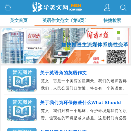
英文首页
英语作文范文〔第6页〕
快捷检索
关于英语角的英语作文
范文｜它是一个美丽的星期天。我们的老师告诉
我们，人民公园门口附近，将会有一个英语角。
我开始在…｜08-30
关于我们为环保做些什么What Should
范文｜我们只有一个地球，保护环境是我们的职
We Do To Protect Environme
责。但现在的环境是越来越差。这是我们有必要
采取一些…｜08-30