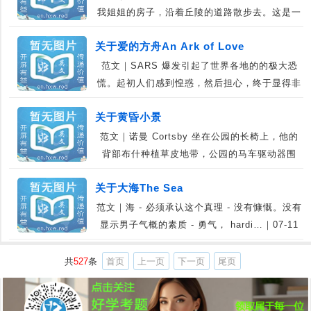
我姐姐的房子，沿着丘陵的道路散步去。这是一
个温馨的…｜07-19
关于爱的方舟An Ark of Love
范文｜SARS 爆发引起了世界各地的的极大恐
慌。起初人们感到惶惑，然后担心，终于显得非
常无奈…｜07-18
关于黄昏小景
范文｜诺曼 Cortsby 坐在公园的长椅上，他的
背部布什种植草皮地带，公园的马车驱动器围
栏…｜07-12
关于大海The Sea
范文｜海 - 必须承认这个真理 - 没有慷慨。没有
显示男子气概的素质 - 勇气， hardi…｜07-11
共
527
条
首页
上一页
下一页
尾页